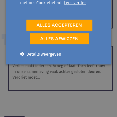
met ons Cookiebeleid.
Lees verder
Mobiliteit is meer dan de auto of het openbaar
vervoer. Voor veel inwoners bepaalt het hoe je
deelneemt aan het...
ALLES ACCEPTEREN
ALLES AFWIJZEN
IN GESPREK
Wat als we verlies niet alleen
Details weergeven
moeten dragen?
Verlies raakt iedereen. Vroeg of laat. Toch leeft rouw
in onze samenleving vaak achter gesloten deuren.
Verdriet moet...