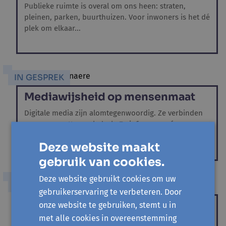
Publieke ruimte is overal om ons heen: straten,
pleinen, parken, buurthuizen. Voor inwoners is het dé
plek om elkaar...
IN GESPREK
Mediawijsheid op mensenmaat
Digitale media zijn alomtegenwoordig. Ze verbinden
ons, maar zetten ook druk. Ze informeren én
verwarren. Hoe kunnen...
Deze website maakt
gebruik van cookies.
Deze website gebruikt cookies om uw
IN GESPREK
gebruikerservaring te verbeteren. Door
Duurzame mobiliteit moet ook
onze website te gebruiken, stemt u in
sociaal rechtvaardig zijn
met alle cookies in overeenstemming