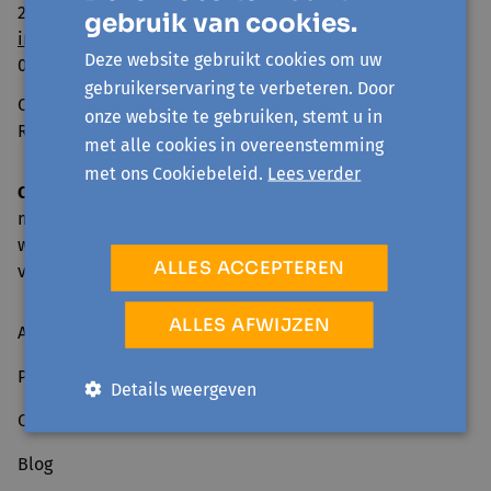
2800 Mechelen
gebruik van cookies.
info@avansa-rivierenland.be
Deze website gebruikt cookies om uw
015 44 41 00
gebruikerservaring te verbeteren. Door
Ondernemingsnummer: 0860.552.425
onze website te gebruiken, stemt u in
RPR Antwerpen, afdeling Mechelen
met alle cookies in overeenstemming
met ons Cookiebeleid.
Lees verder
Onthaal en telefonische bereikbaarheid
ma: 09.00-17.00 u.
wo, do: 09.00-16.00 u.
ALLES ACCEPTEREN
vr: 09.00-12.30 u.
ALLES AFWIJZEN
Activiteiten
Projecten
Details weergeven
Over ons
Blog