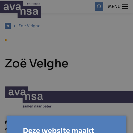
MENU
Zoë Velghe
Zoë Velghe
Avansa Rivierenland
Deze website maakt
Adegemstraat 79