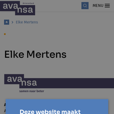
MENU
Elke Mertens
Elke Mertens
Avansa Rivierenland
Deze website maakt
Adegemstraat 79