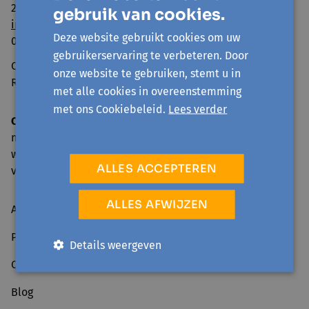
2800 Mechelen
gebruik van cookies.
info@avansa-rivierenland.be
Deze website gebruikt cookies om uw
015 44 41 00
gebruikerservaring te verbeteren. Door
Ondernemingsnummer: 0860.552.425
onze website te gebruiken, stemt u in
RPR Antwerpen, afdeling Mechelen
met alle cookies in overeenstemming
met ons Cookiebeleid.
Lees verder
Onthaal en telefonische bereikbaarheid
ma: 09.00-17.00 u.
wo, do: 09.00-16.00 u.
ALLES ACCEPTEREN
vr: 09.00-12.30 u.
ALLES AFWIJZEN
Activiteiten
Projecten
Details weergeven
Over ons
Blog