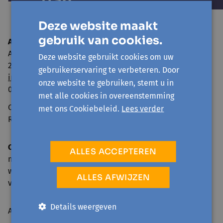
Deze website maakt
gebruik van cookies.
Avansa Rivierenland
Adegemstraat 79
Deze website gebruikt cookies om uw
2800 Mechelen
gebruikerservaring te verbeteren. Door
info@avansa-rivierenland.be
onze website te gebruiken, stemt u in
015 44 41 00
met alle cookies in overeenstemming
Ondernemingsnummer: 0860.552.425
met ons Cookiebeleid.
Lees verder
RPR Antwerpen, afdeling Mechelen
Onthaal en telefonische bereikbaarheid
ALLES ACCEPTEREN
ma: 09.00-17.00 u.
wo, do: 09.00-16.00 u.
ALLES AFWIJZEN
vr: 09.00-12.30 u.
Details weergeven
Activiteiten