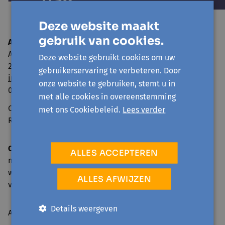
Deze website maakt
gebruik van cookies.
Avansa Rivierenland
Adegemstraat 79
Deze website gebruikt cookies om uw
2800 Mechelen
gebruikerservaring te verbeteren. Door
info@avansa-rivierenland.be
onze website te gebruiken, stemt u in
015 44 41 00
met alle cookies in overeenstemming
Ondernemingsnummer: 0860.552.425
met ons Cookiebeleid.
Lees verder
RPR Antwerpen, afdeling Mechelen
Onthaal en telefonische bereikbaarheid
ALLES ACCEPTEREN
ma: 09.00-17.00 u.
wo, do: 09.00-16.00 u.
ALLES AFWIJZEN
vr: 09.00-12.30 u.
Details weergeven
Activiteiten