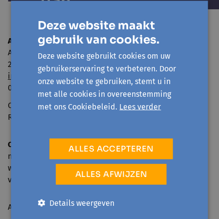
Deze website maakt
gebruik van cookies.
Avansa Rivierenland
Adegemstraat 79
Deze website gebruikt cookies om uw
2800 Mechelen
gebruikerservaring te verbeteren. Door
info@avansa-rivierenland.be
onze website te gebruiken, stemt u in
015 44 41 00
met alle cookies in overeenstemming
Ondernemingsnummer: 0860.552.425
met ons Cookiebeleid.
Lees verder
RPR Antwerpen, afdeling Mechelen
Onthaal en telefonische bereikbaarheid
ALLES ACCEPTEREN
ma: 09.00-17.00 u.
wo, do: 09.00-16.00 u.
ALLES AFWIJZEN
vr: 09.00-12.30 u.
Details weergeven
Activiteiten