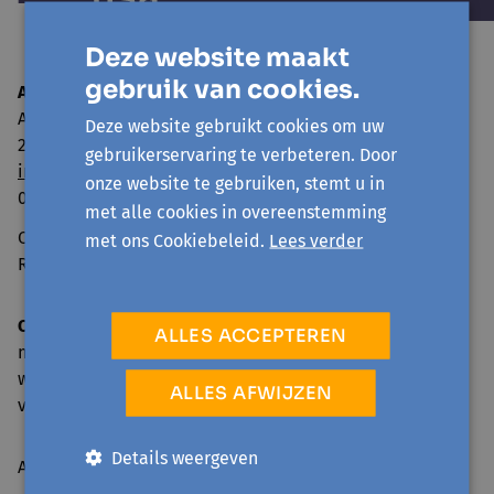
Deze website maakt
gebruik van cookies.
Avansa Rivierenland
Adegemstraat 79
Deze website gebruikt cookies om uw
2800 Mechelen
gebruikerservaring te verbeteren. Door
info@avansa-rivierenland.be
onze website te gebruiken, stemt u in
015 44 41 00
met alle cookies in overeenstemming
Ondernemingsnummer: 0860.552.425
met ons Cookiebeleid.
Lees verder
RPR Antwerpen, afdeling Mechelen
Onthaal en telefonische bereikbaarheid
ALLES ACCEPTEREN
ma: 09.00-17.00 u.
wo, do: 09.00-16.00 u.
ALLES AFWIJZEN
vr: 09.00-12.30 u.
Details weergeven
Activiteiten