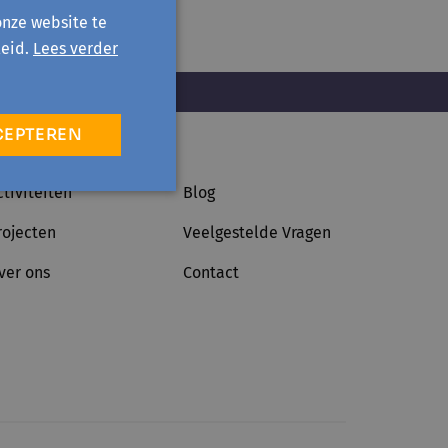
onze website te
eid.
Lees verder
CEPTEREN
ctiviteiten
Blog
rojecten
Veelgestelde Vragen
ver ons
Contact