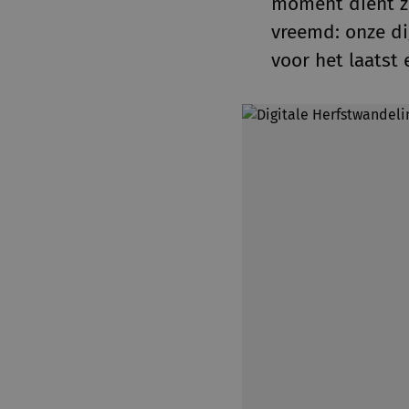
moment dient zi
vreemd: onze d
voor het laatst