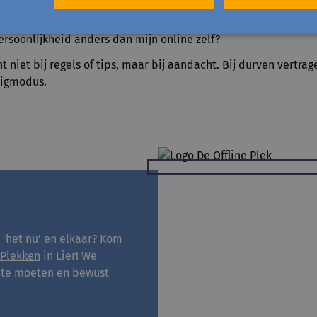
g eruitzien als mijn smartphone er even niet was?
persoonlijkheid anders dan mijn online zelf?
t niet bij regels of tips, maar bij aandacht. Bij durven vertra
tuigmodus.
'het nu' en elkaar? Kom
 Plekken
in Lier! We
 te moeten en bewust