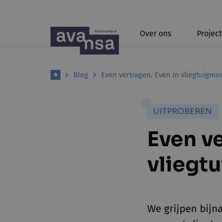
Over ons
Projec
Blog
Even vertragen. Even in vliegtuigm
UITPROBEREN
Even ve
vliegt
We grijpen bijn