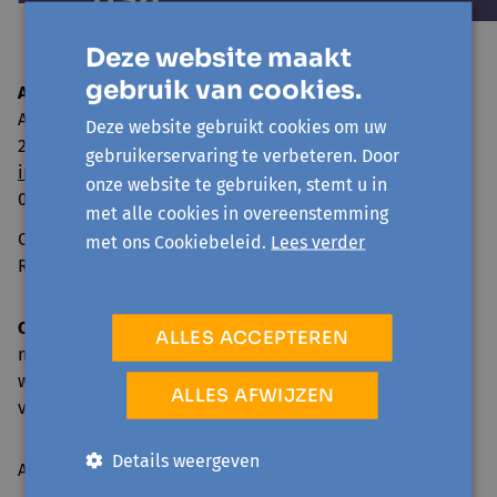
Deze website maakt
gebruik van cookies.
Avansa Rivierenland
Adegemstraat 79
Deze website gebruikt cookies om uw
2800 Mechelen
gebruikerservaring te verbeteren. Door
info@avansa-rivierenland.be
onze website te gebruiken, stemt u in
015 44 41 00
met alle cookies in overeenstemming
Ondernemingsnummer: 0860.552.425
met ons Cookiebeleid.
Lees verder
RPR Antwerpen, afdeling Mechelen
Onthaal en telefonische bereikbaarheid
ALLES ACCEPTEREN
ma: 09.00-17.00 u.
wo, do: 09.00-16.00 u.
ALLES AFWIJZEN
vr: 09.00-12.30 u.
Details weergeven
Activiteiten