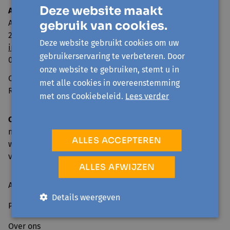
Deze website maakt
Avansa Rivierenland
Adegemstraat 79
gebruik van cookies.
2800 Mechelen
Deze website gebruikt cookies om uw
info@avansa-rivierenland.be
gebruikerservaring te verbeteren. Door
015 44 41 00
onze website te gebruiken, stemt u in
Ondernemingsnummer: 0860.552.425
met alle cookies in overeenstemming
RPR Antwerpen, afdeling Mechelen
met ons Cookiebeleid.
Lees verder
Onthaal en telefonische bereikbaarheid
ma: 09.00-17.00 u.
ALLES ACCEPTEREN
wo, do: 09.00-16.00 u.
vr: 09.00-12.30 u.
ALLES AFWIJZEN
Activiteiten
Details weergeven
Projecten
Over ons